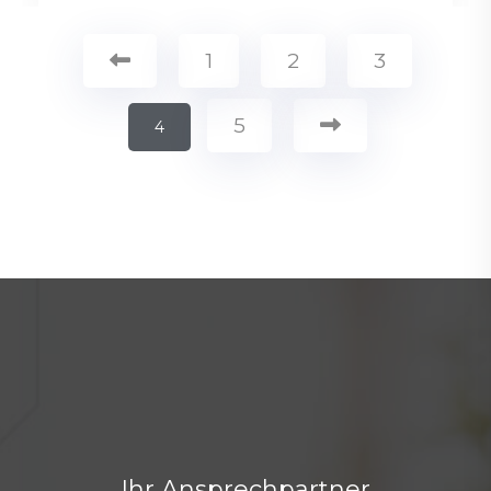
1
2
3
5
4
Ihr Ansprechpartner